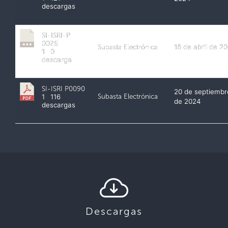
descargas
SI-ISRI-P
0026
Subasta Electrónica
16 de abril de 2
1
0
descarga
SI-ISRI P0090
20 de septiembr
Subasta Electrónica
1
116
de 2024
descargas
Descargas