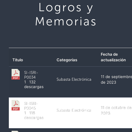
Logros y
Memorias
Fecha de
Título
Categorías
actualización
SI-ISRI-
11 de septiembr
P0034
Subasta Electrónica
1
132
de 2023
descargas
SI-ISRI-
11 de octubre de
P0045
Subasta Electrónica
1
118
2023
descargas