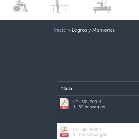
Inicio
>
Logros y Memorias
Título
LC-ISRI-P0014
1
82 descargas
LC-ISRI-P0014
1
120 descargas