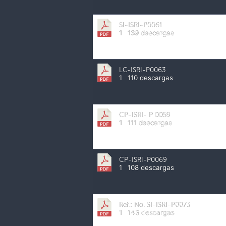
SI-ISRI-P0061
1
139 descargas
LC-ISRI-P0063
1
110 descargas
CP-ISRI- P 0059
1
111 descargas
CP-ISRI-P0069
1
108 descargas
Ref.: No. SI-ISRI-P0073
1
143 descargas